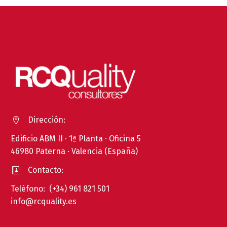
Dirección:


Edificio ABM II · 1ª Planta · Oficina 5
46980 Paterna · Valencia (España)
Contacto:


Teléfono: (+34) 961 821 501
info@rcquality.es