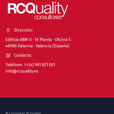
Dirección:


Edificio ABM II · 1ª Planta · Oficina 5
46980 Paterna · Valencia (España)
Contacto:


Teléfono: (+34) 961 821 501
info@rcquality.es
© Copyright RCQuality