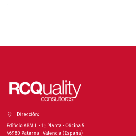
.
Dirección:


Edificio ABM II · 1ª Planta · Oficina 5
46980 Paterna · Valencia (España)