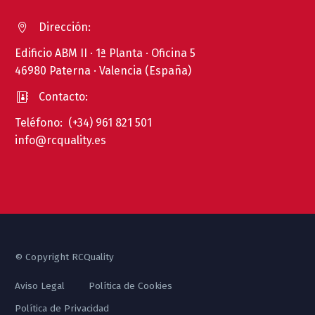
Dirección:


Edificio ABM II · 1ª Planta · Oficina 5
46980 Paterna · Valencia (España)
Contacto:


Teléfono: (+34) 961 821 501
info@rcquality.es
© Copyright RCQuality
Aviso Legal
Política de Cookies
Política de Privacidad