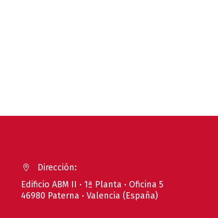
Dirección:


Edificio ABM II · 1ª Planta · Oficina 5
46980 Paterna · Valencia (España)