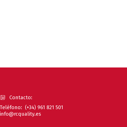
Contacto:


Teléfono: (+34) 961 821 501
info@rcquality.es