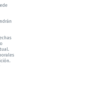
uede
endrán
rechas
 o
tual.
borales
ción.
y