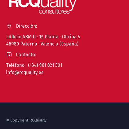
Dirección:


Edificio ABM II · 1ª Planta · Oficina 5
46980 Paterna · Valencia (España)
Contacto:


Teléfono: (+34) 961 821 501
info@rcquality.es
© Copyright RCQuality