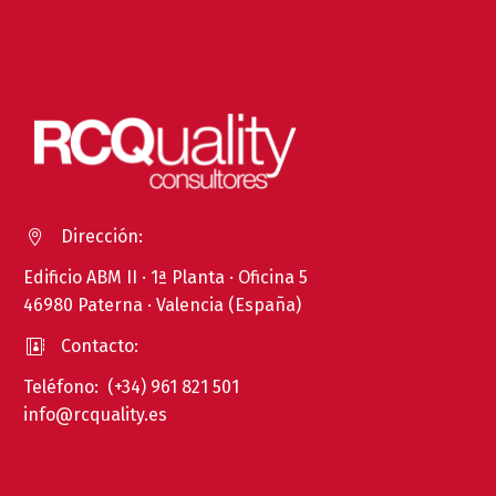
Dirección:


Edificio ABM II · 1ª Planta · Oficina 5
46980 Paterna · Valencia (España)
Contacto:


Teléfono: (+34) 961 821 501
info@rcquality.es