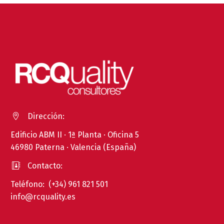
Dirección:


Edificio ABM II · 1ª Planta · Oficina 5
46980 Paterna · Valencia (España)
Contacto:


Teléfono: (+34) 961 821 501
info@rcquality.es